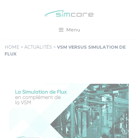
Aller
Cookies management panel
au
contenu
Menu
HOME
>
ACTUALITÉS
>
VSM VERSUS SIMULATION DE
FLUX