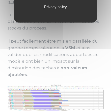
gant de suivi des pièces :
Privacy policy
Le gant ci-dessous montre le temps passé
par chaque pièce dans les machines et les
stocks du process.
Il peut facilement être mis en parallèle du
graphe temps valeur de la
VSM
et ainsi
valider que les modifications apportées au
modèle ont bien un impact sur la
diminution des taches à
non-valeurs
ajoutées
.