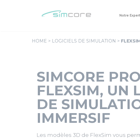
Aller
Cookies management panel
au
Notre Exper
contenu
HOME
>
LOGICIELS DE SIMULATION
>
FLEXSI
SIMCORE PR
FLEXSIM, UN 
DE SIMULATI
IMMERSIF
Les modèles 3D de FlexSim vous per