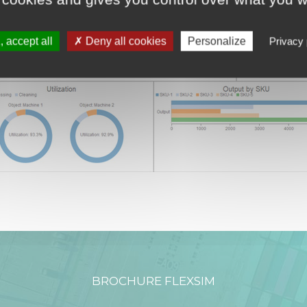
 accept all
Deny all cookies
Personalize
Privacy 
BROCHURE FLEXSIM