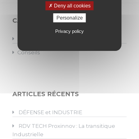
Deny all cookies
Personalize
CATÉGORIES
Privacy policy
Actus Simcore
Conseils
ARTICLES RÉCENTS
DÉFENSE et INDUSTRIE
RDV TECH Proxinnov : La transitique
Industrielle