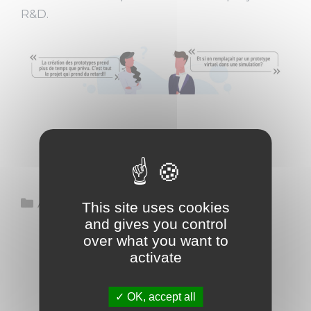
R&D.
Catégories
Actus Simcore
This site uses cookies
and gives you control
over what you want to
activate
OK, accept all